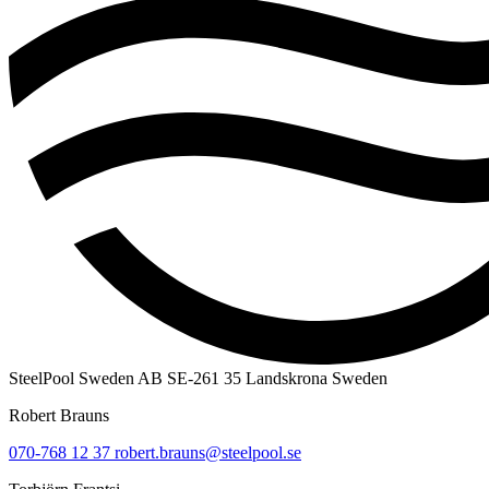
SteelPool Sweden AB
SE-261 35 Landskrona
Sweden
Robert Brauns
070-768 12 37
robert.brauns@steelpool.se